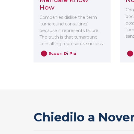
How
Con
doc
Companies dislike the term
poss
‘turnaround consulting’
‘‘pe
because it represents failure.
sanz
The truth is that turnaround
consulting represents success.
Scopri Di Più
Chiedilo a Nove