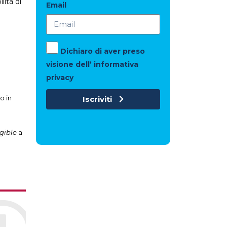
lità di
Email
Dichiaro di aver preso
visione dell’ informativa
privacy
o in
Iscriviti
gible
a