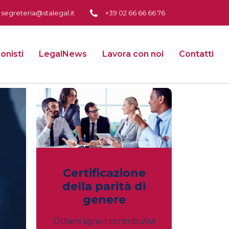
segreteria@stalegal.it
+39 02 66 66 66 76
onisti
LegalNews
Lavora con noi
Contatti
Certificazione
della parità di
genere
Ottieni sgravi contributivi