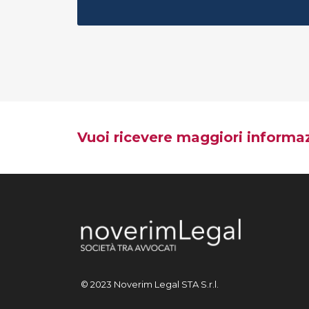
Vuoi ricevere maggiori informaz
© 2023 Noverim Legal STA S.r.l.