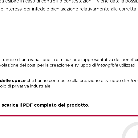
ibire in caso di controlli o contestazioni – viene data la possibi
e interessi per infedele dichiarazione relativamente alla corretta
il tramite di una variazione in diminuzione rappresentativa del benefici
volazione dei costi per la creazione e sviluppo di
intangible
utilizzati
delle spese
che hanno contribuito alla creazione e sviluppo di
intan
tolo di privativa industriale
: scarica il PDF completo del prodotto.