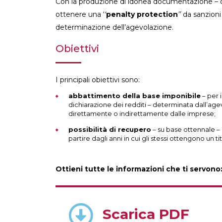
Con la produzione di idonea documentazione – da es
ottenere una ‘
‘
penalty protection
’’
da sanzioni 
determinazione dell’agevolazione.
Obiettivi
I principali obiettivi sono:
abbattimento della base imponibile
– per 
dichiarazione dei redditi – determinata dall’age
direttamente o indirettamente dalle imprese;
possibilità di recupero
– su base ottennale –
partire dagli anni in cui gli stessi ottengono un ti
Ottieni tutte le informazioni che ti servono
Scarica PDF