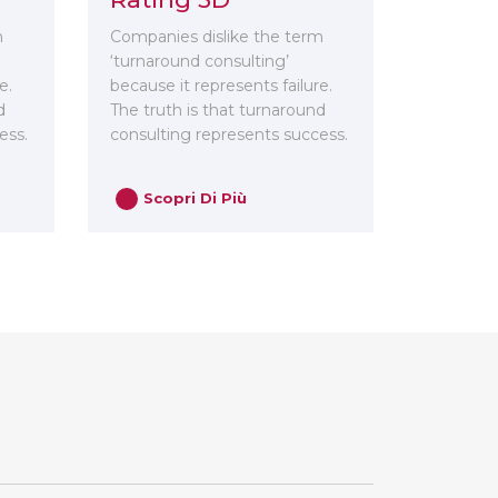
m
Companies dislike the term
‘turnaround consulting’
e.
because it represents failure.
d
The truth is that turnaround
ess.
consulting represents success.
Scopri Di Più