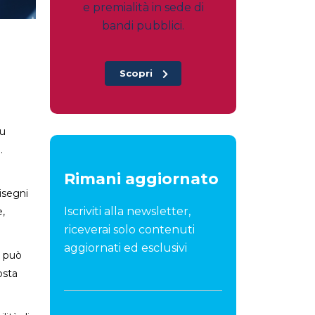
e premialità in sede di
bandi pubblici.
Scopri
su
.
Rimani aggiornato
Disegni
Iscriviti alla newsletter,
e,
riceverai solo contenuti
aggiornati ed esclusivi
e può
osta