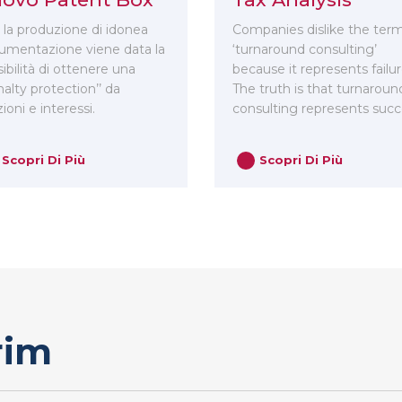
 la produzione di idonea
Companies dislike the ter
umentazione viene data la
‘turnaround consulting’
ibilità di ottenere una
because it represents failur
nalty protection’’ da
The truth is that turnaroun
ioni e interessi.
consulting represents succ
Scopri Di Più
Scopri Di Più
rim