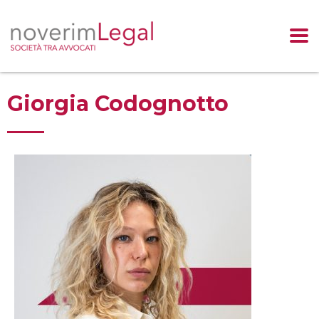
Salta
al
contenuto
Giorgia Codognotto