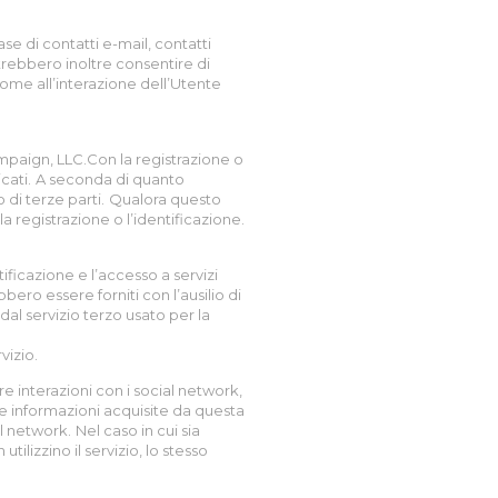
se di contatti e-mail, contatti
otrebbero inoltre consentire di
 come all’interazione dell’Utente
ampaign, LLC.Con la registrazione o
cati.
A seconda di quanto
 di terze parti.
Qualora questo
 registrazione o l’identificazione.
ificazione e l’accesso a servizi
bero essere forniti con l’ausilio di
al servizio terzo usato per la
vizio.
e interazioni con i social network,
le informazioni acquisite da questa
l network.
Nel caso in cui sia
tilizzino il servizio, lo stesso