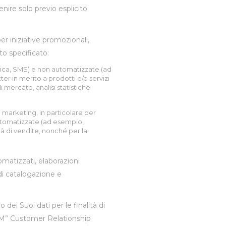
nire solo previo esplicito
er iniziative promozionali,
to specificato:
tica, SMS) e non automatizzate (ad
r in merito a prodotti e/o servizi
 mercato, analisi statistiche
di marketing, in particolare per
automatizzate (ad esempio,
à di vendite, nonché per la
omatizzati, elaborazioni
 di catalogazione e
ei Suoi dati per le finalità di
“CRM” Customer Relationship