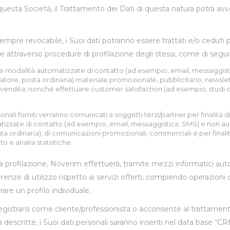
uesta Società, il Trattamento dei Dati di questa natura potrà avve
empre revocabile, i Suoi dati potranno essere trattati e/o ceduti p
he attraverso procedure di profilazione degli stessi, come di segui
ite modalità automatizzate di contatto (ad esempio, email, messaggis
ore, posta ordinaria) materiale promozionale, pubblicitario, newslette
a vendita; nonché effettuare customer satisfaction (ad esempio, studi di
sonali forniti verranno comunicati a soggetti terzi/partner per finalità 
atizzate di contatto (ad esempio, email, messaggistica, SMS) e non 
a ordinaria), di comunicazioni promozionali, commerciali e per finalit
o e analisi statistiche.
la profilazione, Noverim effettuerà, tramite mezzi informatici aut
ferenze di utilizzo rispetto ai servizi offerti, compiendo operazioni
are un profilo individuale.
gistrarsi come cliente/professionista o acconsente al trattamento d
 descritte, i Suoi dati personali saranno inseriti nel data base 