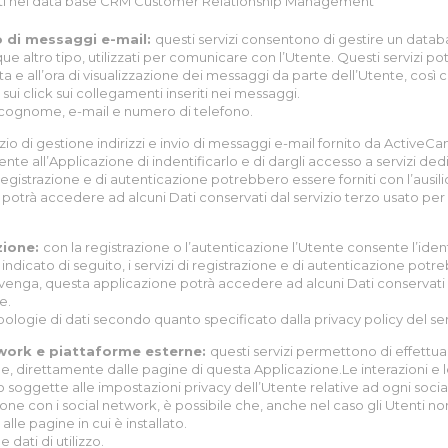
seriti nel data base CRM Customer Relationship Management
io di messaggi e-mail:
questi servizi consentono di gestire un databa
que altro tipo, utilizzati per comunicare con l’Utente. Questi servizi p
data e all’ora di visualizzazione dei messaggi da parte dell’Utente, così
sui click sui collegamenti inseriti nei messaggi.
, cognome, e-mail e numero di telefono.
izio di gestione indirizzi e invio di messaggi e-mail fornito da ActiveC
nte all’Applicazione di indentificarlo e di dargli accesso a servizi dedi
i registrazione e di autenticazione potrebbero essere forniti con l’ausilio
otrà accedere ad alcuni Dati conservati dal servizio terzo usato per la
zione:
con la registrazione o l’autenticazione l’Utente consente l’ident
ndicato di seguito, i servizi di registrazione e di autenticazione potreb
venga, questa applicazione potrà accedere ad alcuni Dati conservati d
e.
tipologie di dati secondo quanto specificato dalla privacy policy del ser
twork e piattaforme esterne:
questi servizi permettono di effettuar
e, direttamente dalle pagine di questa Applicazione.Le interazioni e 
 soggette alle impostazioni privacy dell’Utente relative ad ogni socia
zione con i social network, è possibile che, anche nel caso gli Utenti non u
 alle pagine in cui è installato.
 dati di utilizzo.