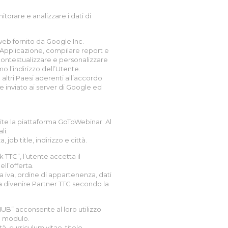
torare e analizzare i dati di
 web fornito da Google Inc.
ll’Applicazione, compilare report e
 contestualizzare e personalizzare
 l’indirizzo dell’Utente.
altri Paesi aderenti all’accordo
ne inviato ai server di Google ed
mite la piattaforma GoToWebinar. Al
li.
ob title, indirizzo e città.
TTC”, l’utente accetta il
ll’offerta.
ta iva, ordine di appartenenza, dati
 a divenire Partner TTC secondo la
UB” acconsente al loro utilizzo
el modulo.
à, curriculum vitae, titolo