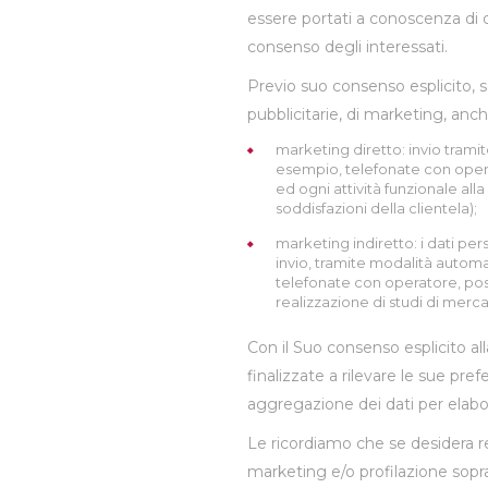
essere portati a conoscenza di q
consenso degli interessati.
Previo suo consenso esplicito, s
pubblicitarie, di marketing, anc
marketing diretto: invio tram
esempio, telefonate con operat
ed ogni attività funzionale all
soddisfazioni della clientela);
marketing indiretto: i dati per
invio, tramite modalità autom
telefonate con operatore, post
realizzazione di studi di mercat
Con il Suo consenso esplicito al
finalizzate a rilevare le sue pre
aggregazione dei dati per elabor
Le ricordiamo che se desidera re
marketing e/o profilazione sopra