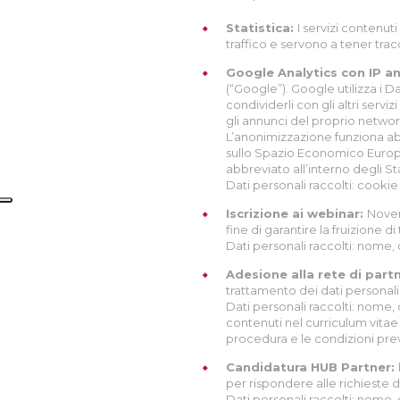
Statistica:
I servizi contenut
traffico e servono a tener tr
Google Analytics con IP a
(“Google”). Google utilizza i D
condividerli con gli altri serv
gli annunci del proprio networ
L’anonimizzazione funziona abb
sullo Spazio Economico Europeo,
abbreviato all’interno degli Sta
Dati personali raccolti: cookie e
Iscrizione ai webinar:
Nover
fine di garantire la fruizione d
Dati personali raccolti: nome, 
Adesione alla rete di par
trattamento dei dati personali 
Dati personali raccolti: nome, 
contenuti nel curriculum vitae
procedura e le condizioni previ
Candidatura HUB Partner:
per rispondere alle richieste d
Dati personali raccolti: nome, 