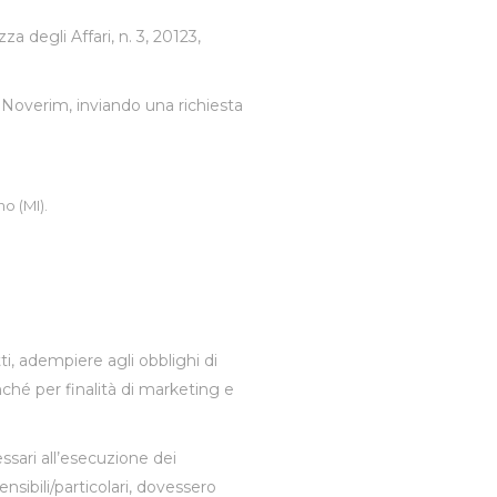
za degli Affari, n. 3, 20123,
 Noverim, inviando una richiesta
no (MI).
atti, adempiere agli obblighi di
nonché per finalità di marketing e
ssari all’esecuzione dei
ensibili/particolari, dovessero