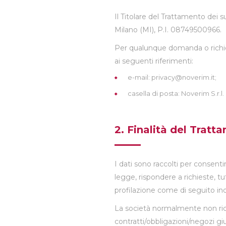
Il Titolare del Trattamento dei s
Milano (MI), P.I. 08749500966.
Per qualunque domanda o richies
ai seguenti riferimenti:
e-mail: privacy@noverim.it;
casella di posta: Noverim S.r.l.
2. Finalità del Tratt
I dati sono raccolti per consentire
legge, rispondere a richieste, tute
profilazione come di seguito ind
La società normalmente non richie
contratti/obbligazioni/negozi giur