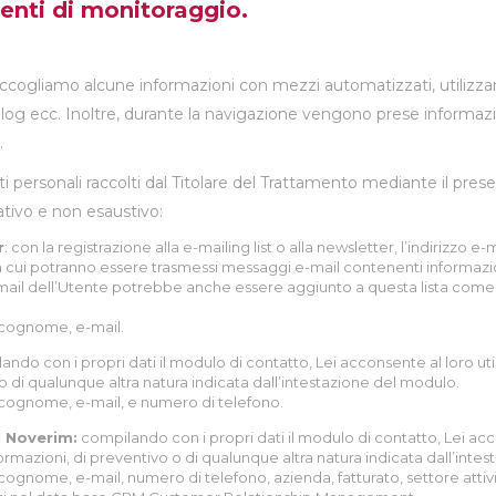
menti di monitoraggio.
 raccogliamo alcune informazioni con mezzi automatizzati, utilizza
, log ecc. Inoltre, durante la navigazione vengono prese informazio
.
i personali raccolti dal Titolare del Trattamento mediante il present
ativo e non esaustivo:
r
: con la registrazione alla e-mailing list o alla newsletter, l’indirizz
tti a cui potranno essere trasmessi messaggi e-mail contenenti informa
mail dell’Utente potrebbe anche essere aggiunto a questa lista come r
, cognome, e-mail.
ando con i propri dati il modulo di contatto, Lei acconsente al loro uti
 o di qualunque altra natura indicata dall’intestazione del modulo.
, cognome, e-mail, e numero di telefono.
i Noverim:
compilando con i propri dati il modulo di contatto, Lei acco
formazioni, di preventivo o di qualunque altra natura indicata dall’inte
 cognome, e-mail, numero di telefono, azienda, fatturato, settore attiv