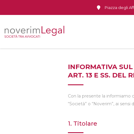
Salta
Piazza degli Aff
al
contenuto
INFORMATIVA SUL 
ART. 13 E SS. DEL
Con la presente la informiamo ch
“Società” o “Noverim”, ai sens
1. Titolare