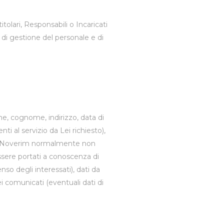
itolari, Responsabili o Incaricati
 di gestione del personale e di
me, cognome, indirizzo, data di
ti al servizio da Lei richiesto),
cati (Noverim normalmente non
 essere portati a conoscenza di
so degli interessati), dati da
i comunicati (eventuali dati di