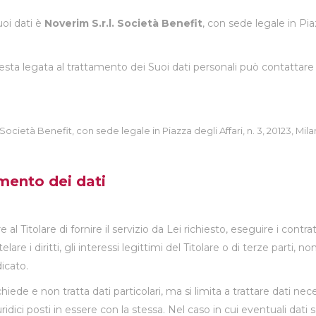
uoi dati è
Noverim S.r.l. Società Benefit
, con sede legale in Piaz
ta legata al trattamento dei Suoi dati personali può contattare
 Società Benefit, con sede legale in Piazza degli Affari, n. 3, 20123, Mila
amento dei dati
 al Titolare di fornire il servizio da Lei richiesto, eseguire i contr
lare i diritti, gli interessi legittimi del Titolare o di terze parti, 
icato.
de e non tratta dati particolari, ma si limita a trattare dati nece
idici posti in essere con la stessa. Nel caso in cui eventuali dati s