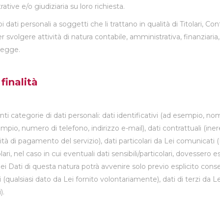
ative e/o giudiziaria su loro richiesta.
ti personali a soggetti che li trattano in qualità di Titolari, Cont
svolgere attività di natura contabile, amministrativa, finanziaria,
 legge.
 finalità
ti categorie di dati personali: dati identificativi (ad esempio, no
mpio, numero di telefono, indirizzo e-mail), dati contrattuali (ineren
odalità di pagamento del servizio), dati particolari da Lei comuni
lari, nel caso in cui eventuali dati sensibili/particolari, dovessero
i Dati di questa natura potrà avvenire solo previo esplicito consen
qualsiasi dato da Lei fornito volontariamente), dati di terzi da Le
).