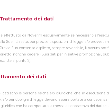
 Trattamento dei dati
li è effettuato da Noverim esclusivamente se necessario all’esecu
lle Sue richieste, per precise disposizioni di legge e/o provvedimen
. Previo Suo consenso esplicito, sempre revocabile, Noverim potrà t
ndiretto, nonché cedere i Suoi dati per iniziative promozionali, pub
escritte al punto 2).
rattamento dei dati
 dati sono le persone fisiche e/o giuridiche, che, in esecuzione d
te, e/o per obblighi di legge devono essere portate a conoscenza 
giuridico che ha comportato la messa a conoscenza dei dati trat