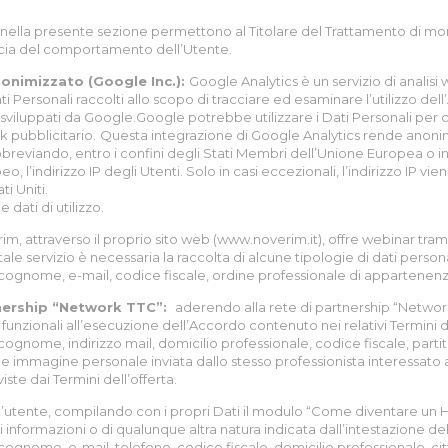
i nella presente sezione permettono al Titolare del Trattamento di moni
accia del comportamento dell’Utente.
nonimizzato (Google Inc.):
Google Analytics è un servizio di analisi
ati Personali raccolti allo scopo di tracciare ed esaminare l’utilizzo de
izi sviluppati da Google.Google potrebbe utilizzare i Dati Personali per
k pubblicitario.
Questa integrazione di Google Analytics rende anonimo
reviando, entro i confini degli Stati Membri dell’Unione Europea o in 
 l’indirizzo IP degli Utenti. Solo in casi eccezionali, l’indirizzo IP vie
ti Uniti.
 dati di utilizzo.
im, attraverso il proprio sito web (www.noverim.it), offre webinar tra
i tale servizio è necessaria la raccolta di alcune tipologie di dati persona
cognome, e-mail, codice fiscale, ordine professionale di appartenenza, j
tnership “Network TTC”:
aderendo alla rete di partnership “Network 
funzionali all’esecuzione dell’Accordo contenuto nei relativi Termini de
cognome, indirizzo mail, domicilio professionale, codice fiscale, parti
 e immagine personale inviata dallo stesso professionista interessato
ste dai Termini dell’offerta.
l’utente, compilando con i propri Dati il modulo “Come diventare un H
i informazioni o di qualunque altra natura indicata dall’intestazione d
cognome, e-mail, telefono, codice fiscale, domicilio professionale, citt