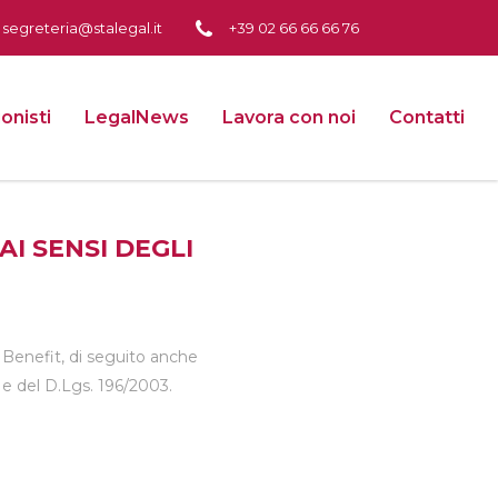
segreteria@stalegal.it
+39 02 66 66 66 76
onisti
LegalNews
Lavora con noi
Contatti
I SENSI DEGLI
à Benefit, di seguito anche
 e del D.Lgs. 196/2003.