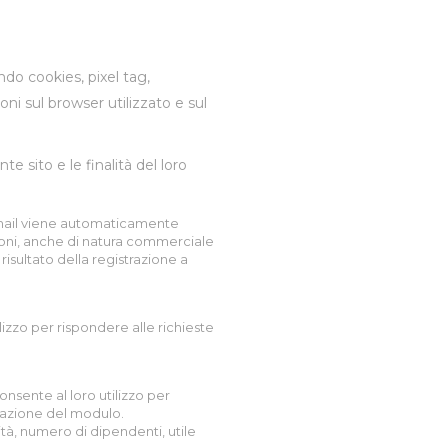
ndo cookies, pixel tag,
ni sul browser utilizzato e sul
e sito e le finalità del loro
o e-mail viene automaticamente
zioni, anche di natura commerciale
isultato della registrazione a
lizzo per rispondere alle richieste
nsente al loro utilizzo per
stazione del modulo.
ità, numero di dipendenti, utile