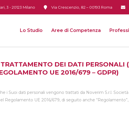
ari, 3 - 20123 Milano
Via Crescenzio, 82 – 00193 Roma
Lo Studio
Aree di Competenza
Professi
TRATTAMENTO DEI DATI PERSONALI (A
 REGOLAMENTO UE 2016/679 – GDPR)
e i Suoi dati personali vengono trattati da Noverim S.r.l. Societ
i del Regolamento UE 2016/679, di seguito anche “Regolamento”,