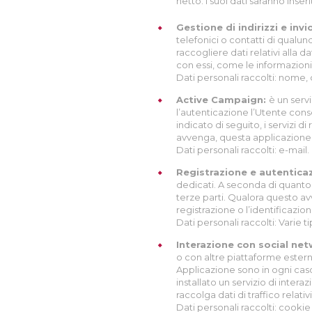
netto. I suoi dati saranno in
Gestione di indirizzi e inv
telefonici o contatti di qualun
raccogliere dati relativi alla 
con essi, come le informazioni 
Dati personali raccolti: nome
Active Campaign:
è un serv
l’autenticazione l’Utente conse
indicato di seguito, i servizi d
avvenga, questa applicazione p
Dati personali raccolti: e-mail.
Registrazione e autentica
dedicati. A seconda di quanto i
terze parti. Qualora questo av
registrazione o l’identificazion
Dati personali raccolti: Varie 
Interazione con social ne
o con altre piattaforme estern
Applicazione sono in ogni caso
installato un servizio di intera
raccolga dati di traffico relativi
Dati personali raccolti: cookie e