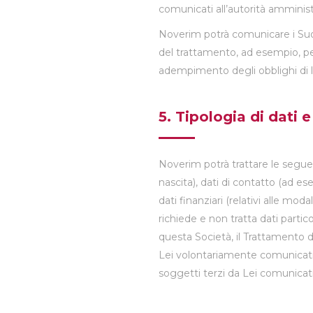
comunicati all’autorità amministr
Noverim potrà comunicare i Suoi da
del trattamento, ad esempio, per 
adempimento degli obblighi di
5. Tipologia di dati e
Noverim potrà trattare le seguen
nascita), dati di contatto (ad ese
dati finanziari (relativi alle m
richiede e non tratta dati partico
questa Società, il Trattamento de
Lei volontariamente comunicati (
soggetti terzi da Lei comunicati