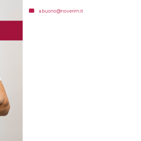
a.buono@noverim.it