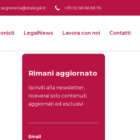
segreteria@stalegal.it
+39 02 66 66 66 76
onisti
LegalNews
Lavora con noi
Contatti
Rimani aggiornato
Iscriviti alla newsletter,
riceverai solo contenuti
aggiornati ed esclusivi
Email