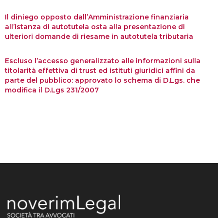
Il diniego opposto dall’Amministrazione finanziaria
all’istanza di autotutela osta alla presentazione di
ulteriori domande di riesame in autotutela tributaria
Escluso l’accesso generalizzato alle informazioni sulla
titolarità effettiva di trust ed istituti giuridici affini da
parte del pubblico: approvato lo schema di D.Lgs. che
modifica il D.Lgs 231/2007