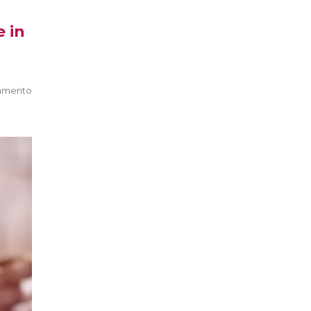
e in
mmento