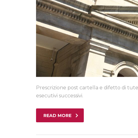
Prescrizione post cartella e difetto di tute
esecutivi successivi.
READ MORE