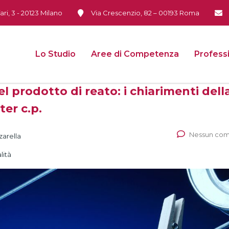
ari, 3 - 20123 Milano
Via Crescenzio, 82 – 00193 Roma
Lo Studio
Aree di Competenza
Professi
l prodotto di reato: i chiarimenti dell
ter c.p.
Nessun co
zarella
lità