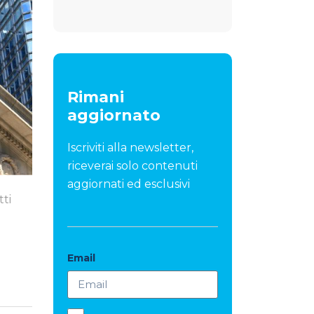
Rimani
aggiornato
Iscriviti alla newsletter,
riceverai solo contenuti
aggiornati ed esclusivi
tti
Email