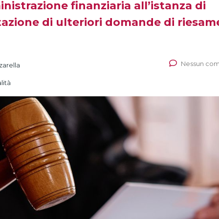
istrazione finanziaria all’istanza di
azione di ulteriori domande di riesam
Nessun co
zarella
lità