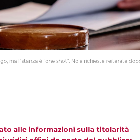
o, ma l’istanza è “one shot”. No a richieste reiterate dopo
to alle informazioni sulla titolarità