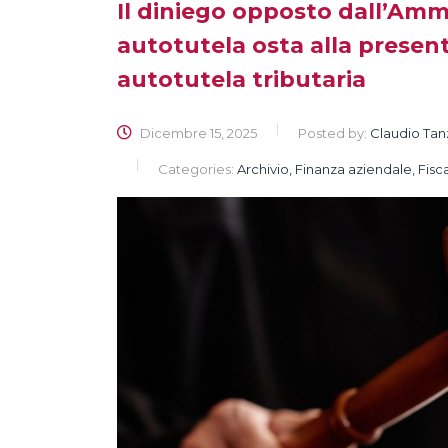
Il diniego opposto dall’Ammin
autotutela osta alla present
autotutela tributaria
Dicembre 15, 2025
Posted by:
Claudio Tan
Categories:
Archivio, Finanza aziendale, Fisca