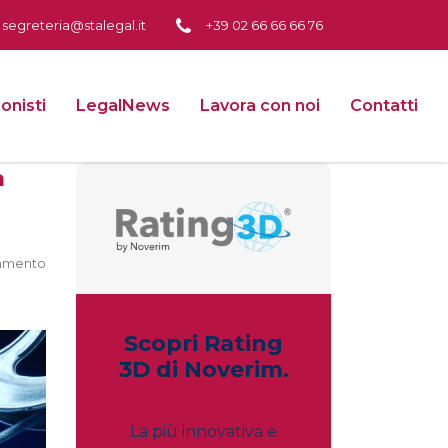
segreteria@stalegal.it
+39 02 66 66 66 76
onisti
LegalNews
Lavora con noi
Contatti
a
mmento
Scopri Rating
3D di Noverim.
La più innovativa e