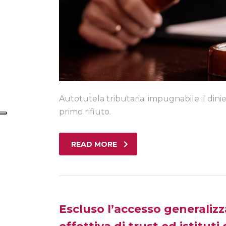
Autotutela tributaria: impugnabile il dinieg
primo rifiuto.
READ MORE
Escluso l’accesso generalizza